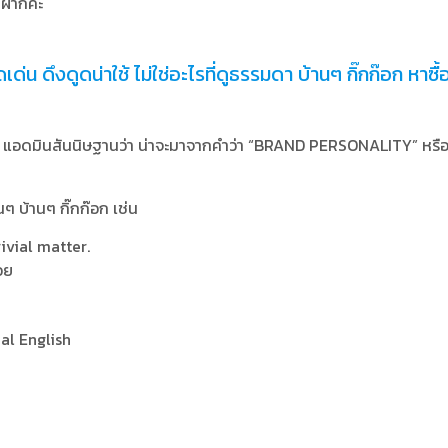
าฝากค่ะ
่น ดึงดูดน่าใช้ ไม่ใช่อะไรที่ดูธรรมดา บ้านๆ กิ๊กก๊อก หาซื้อ
่นี่ แอดมินสันนิษฐานว่า น่าจะมาจากคำว่า “BRAND PERSONALITY” หรื
ๆ บ้านๆ กิ๊กก๊อก เช่น
ivial matter.
อย
eal English