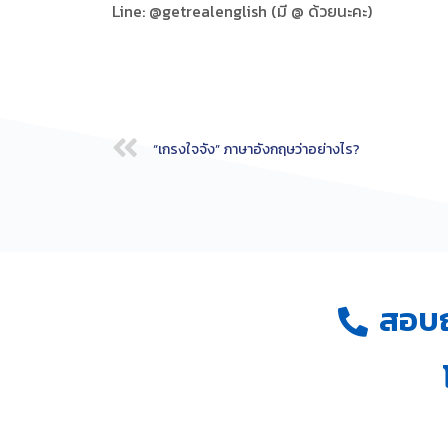
Line: @getrealenglish (มี @ ด้วยนะคะ)
“เกรงใจจัง” ภาษาอังกฤษว่าอย่างไร?
สอบถา