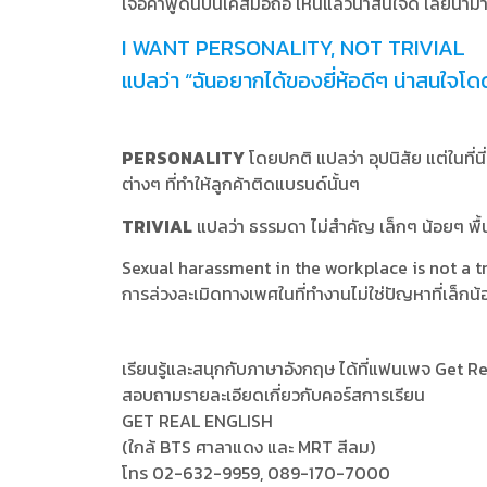
เจอคำพูดนี้บนเคสมือถือ เห็นแล้วน่าสนใจดี เลยนำม
I WANT PERSONALITY, NOT TRIVIAL
แปลว่า “ฉันอยากได้ของยี่ห้อดีๆ น่าสนใจโดดเด
PERSONALITY
โดยปกติ แปลว่า อุปนิสัย แต่ในที
ต่างๆ ที่ทำให้ลูกค้าติดแบรนด์นั้นๆ
TRIVIAL
แปลว่า ธรรมดา ไม่สำคัญ เล็กๆ น้อยๆ พื้น
Sexual harassment in the workplace is not a tr
การล่วงละเมิดทางเพศในที่ทำงานไม่ใช่ปัญหาที่เล็กน้
เรียนรู้และสนุกกับภาษาอังกฤษ ได้ที่แฟนเพจ Get R
สอบถามรายละเอียดเกี่ยวกับคอร์สการเรียน
GET REAL ENGLISH
(ใกล้ BTS ศาลาแดง และ MRT สีลม)
โทร 02-632-9959, 089-170-7000