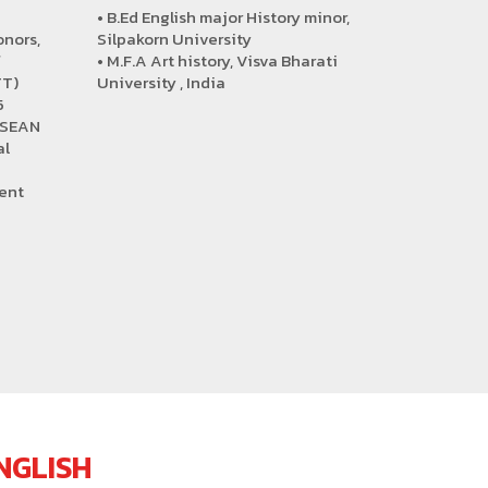
• B.Ed English major History minor,
onors,
Silpakorn University
f
• M.F.A Art history, Visva Bharati
TT)
University , India
5
ASEAN
al
ent
n
NGLISH