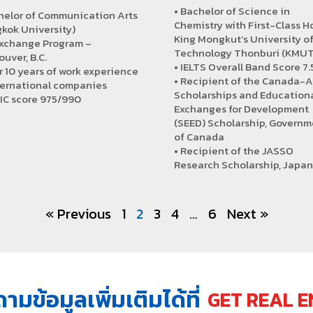
• Bachelor of Science in
helor of Communication Arts
Chemistry with First-Class H
kok University)
King Mongkut’s University o
Exchange Program –
Technology Thonburi (KMU
uver, B.C.
• IELTS Overall Band Score 7.
r 10 years of work experience
• Recipient of the Canada-
ternational companies
Scholarships and Education
IC score 975/990
Exchanges for Development
(SEED) Scholarship, Governm
of Canada
• Recipient of the JASSO
Research Scholarship, Japa
« Previous
1
2
3
4
…
6
Next »
มข้อมูลเพิ่มเติมได้ที่
GET REAL E