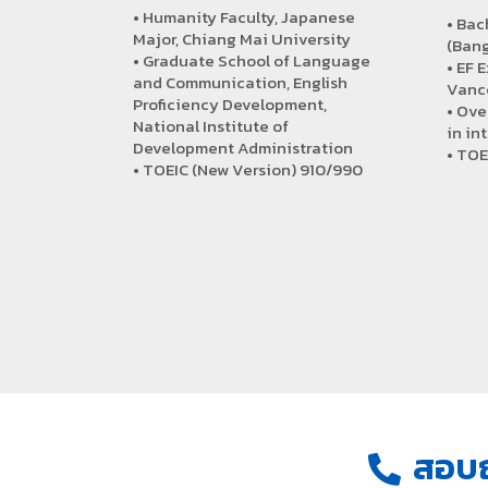
• Humanity Faculty, Japanese
• Bac
Major, Chiang Mai University
(Bang
• Graduate School of Language
• EF 
and Communication, English
Vanco
Proficiency Development,
• Ove
National Institute of
in in
Development Administration
• TOE
• TOEIC (New Version) 910/990
สอบถา