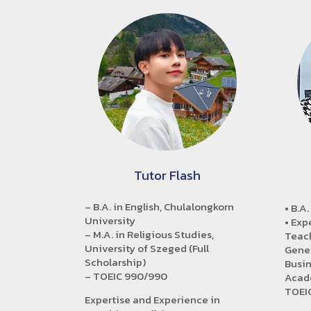
Tutor Flash
– B.A. in English, Chulalongkorn
• B.A.
University
• Exp
– M.A. in Religious Studies,
Teach
University of Szeged (Full
Gener
Scholarship)
Busin
– TOEIC 990/990
Acade
TOEIC
Expertise and Experience in