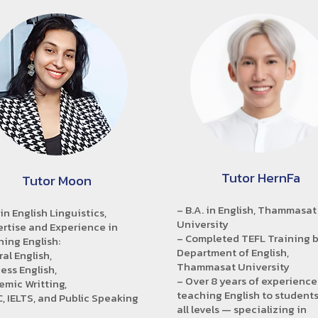
Tutor HernFa
Tutor Moon
– B.A. in English, Thammasat
 in English Linguistics,
University
ertise and Experience in
– Completed TEFL Training b
ing English:
Department of English,
al English,
Thammasat University
ess English,
– Over 8 years of experience
mic Writting,
teaching English to students
, IELTS, and Public Speaking
all levels — specializing in